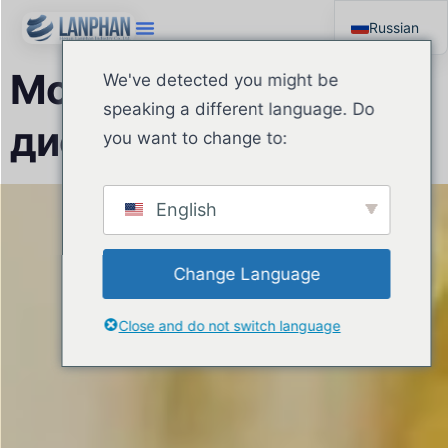
Russian
English
Молекулярная
We've detected you might be
Arabic
speaking a different language. Do
дистилляция
Spanish
you want to change to:
English
Change Language
Close and do not switch language