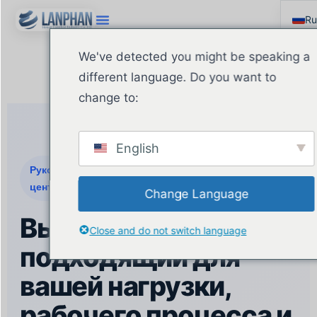
Ru
En
We've detected you might be speaking a
Ar
different language. Do you want to
Sp
change to:
English
Руководство по покупке автоклавов и поисковый
центр
Change Language
Выберите автоклав,
Close and do not switch language
подходящий для
вашей нагрузки,
рабочего процесса и