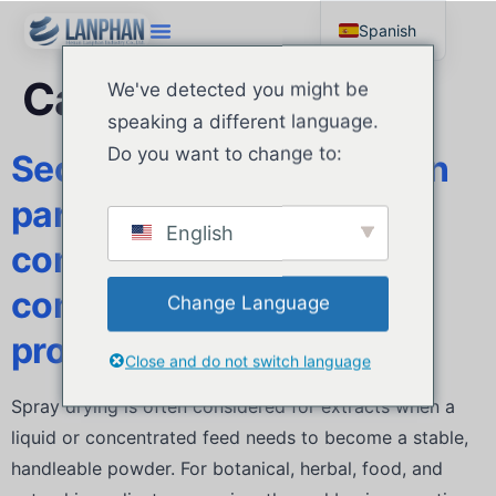
Spanish
English
Categoría:
未分类
We've detected you might be
Russian
speaking a different language.
Arabic
Do you want to change to:
Secador por pulverización
para extractos: lo que los
English
compradores deben
comprobar antes de la
Change Language
producción de polvo
Close and do not switch language
Spray drying is often considered for extracts when a
liquid or concentrated feed needs to become a stable,
handleable powder. For botanical, herbal, food, and