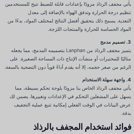
يأتي مجفف الرذاذ مزودًا بإعدادات قابلة للضبط تتيح للمستخدمين
تنظيم درجة الحرارة وتدفق الهواء بالإضافة إلى معدل
التغذية.
يسمح ذلك بتحقيق أفضل النتائج لمختلف المواد، بدءًا من
المواد الحساسة للحرارة والمنتجات اللزجة.
3.
تصميم مدمج
يتميز مجفف الرذاذ من Lanphan بتصميمه المدمج، مما يجعله
مثاليًا للمختبرات أو منشآت الإنتاج ذات المساحة الصغيرة.
على
الرغم من صغر حجمه، إلا أنه يقدم أداءً قوياً دون التضحية بالسعة.
4.
واجهة سهلة الاستخدام
يأتي مجفف الرذاذ الخاص بنا مزودًا بلوحة تحكم بسيطة، مما
يسهل على المشغلين التحكم في الإعدادات وتغييرها.
يضمن لك
عرض البيانات في الوقت الفعلي إمكانية تتبع عملية التجفيف
بدقة.
فوائد استخدام المجفف بالرذاذ