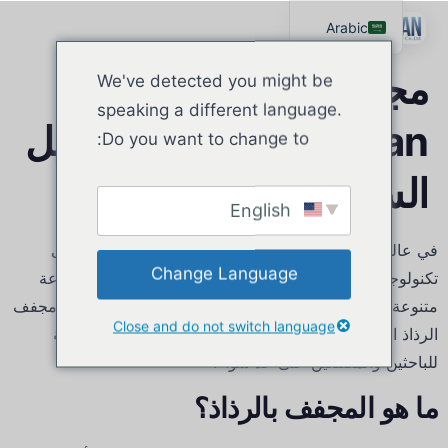
Arabic
English
مجفف الرش من
We've detected you might be
Russian
speaking a different language.
Lanphan لمشاريع تحويل
Spanish
Do you want to change to:
السوائل إلى مسحوق
English
في عالمنا الحالي الذي يتسم بالتغير السريع، تُعد الحاجة إلى
Change Language
تكنولوجيا تجفيف تتسم بالكفاءة والفعالية أمرًا حيويًا لمجموعة
متنوعة من الصناعات.
نحن في Lanphan يشرفنا أن نقدم مجفف
Close and do not switch language
الرذاذ الأفضل من نوعه والمصمم لتلبية المتطلبات المتنوعة
للباحثين والمصنعين على حد سواء.
ما هو المجفف بالرذاذ؟