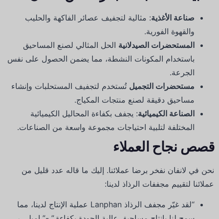
صناعة الأغذية
: مثالية لتجفيف عصائر الفاكهة والحليب
والقهوة الفورية.
المستحضرات الصيدلانية
الحل المثالي لصنع المساحيق
باستخدام المكونات النشطة، مما يضمن الحصول على نفس
الجرعة.
مستحضرات التجميل
تُستخدم لتجفيف المستحلبات وإنشاء
مساحيق دقيقة لصنع منتجات المكياج.
الصناعة الكيميائية
: يجفف بكفاءة المحاليل الكيميائية
المختلفة لتلبية احتياجات مجموعة واسعة من الصناعات.
قصص نجاح العملاء
نحن في لانفان نفخر برضا عملائنا.
إليك ما قاله عدد قليل من
عملائنا لتقييم مجففات الرذاذ لدينا:
“لقد غيّر مجفف الرذاذ Lanphan عملية الإنتاج لدينا، مما
سمح لنا بإنتاج مساحيق عالية الجودة بكفاءة.” -” إميلي ر.،