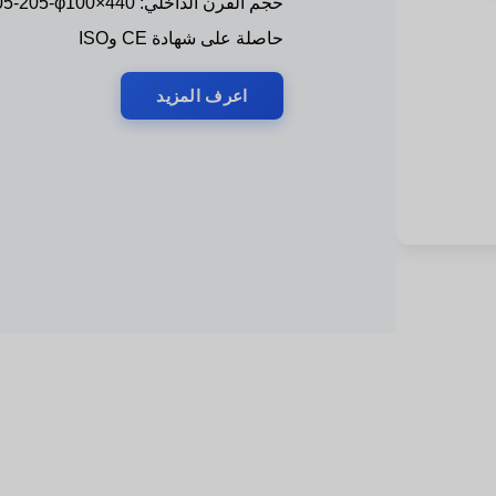
حجم الفرن الداخلي: φ40×205-205-φ100×440
حاصلة على شهادة CE وISO
اعرف المزيد