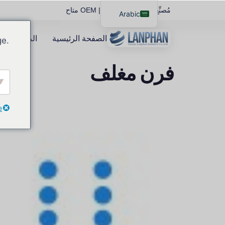
مُصنِّع معدات المختبرات | OEM متاح
Arabic
English
الصفحة الرئيسية
المنتجات ال
ge.
Russian
Spanish
فرن مغلف
e